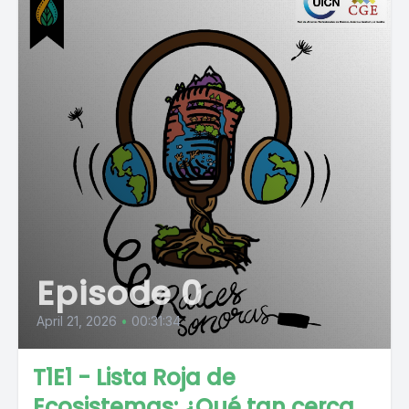
Episode 0
April 21, 2026
•
00:31:34
T1E1 - Lista Roja de
Ecosistemas: ¿Qué tan cerca