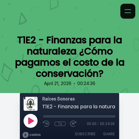
T1E2 - Finanzas para la
naturaleza ¿Cómo
pagamos el costo de la
conservación?
•
April 21, 2026
00:24:36
Raíces Sonoras
1x
00:00
/
00:24:36
SUBSCRIBE
SHARE